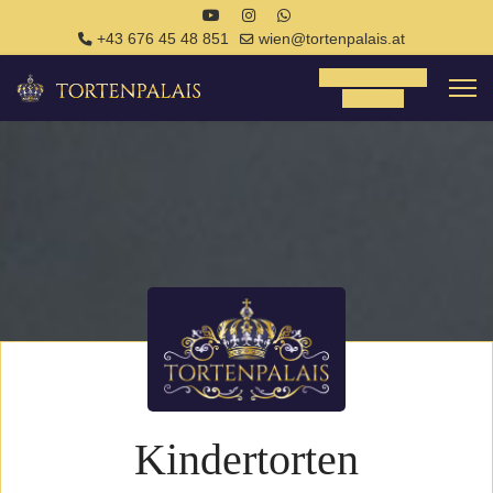
+43 676 45 48 851
wien@tortenpalais.at
Tortenanfrage
Anfrage
Kindertorten