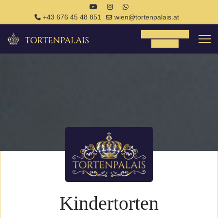
+43 676 45 48 851
wien@tortenpalais.at
Tortenanfrage
Anfrage
Kindertorten