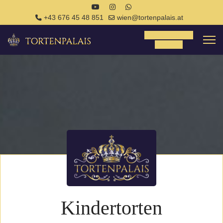
+43 676 45 48 851
wien@tortenpalais.at
Tortenanfrage
Anfrage
Kindertorten