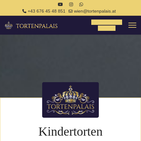
+43 676 45 48 851
wien@tortenpalais.at
Tortenanfrage
Anfrage
Kindertorten