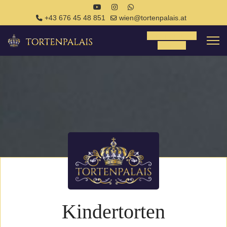
+43 676 45 48 851
wien@tortenpalais.at
Tortenanfrage
Anfrage
Kindertorten