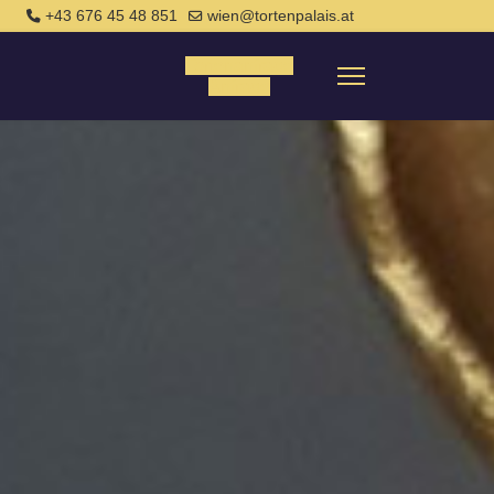
+43 676 45 48 851
wien@tortenpalais.at
Tortenanfrage
Anfrage