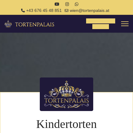
+43 676 45 48 851
wien@tortenpalais.at
Tortenanfrage
Anfrage
Kindertorten